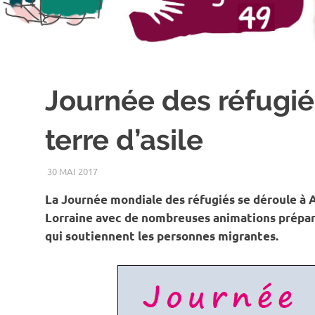
Journée des réfugié
terre d’asile
30 MAI 2017
LDH49
UNCATEGORIZED
La Journée mondiale des réfugiés se déroule à 
Lorraine avec de nombreuses animations préparé
qui soutiennent les personnes migrantes.